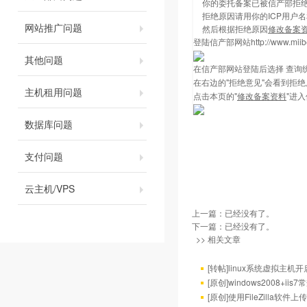
你的委托备案已被信产部拒
拒绝原因请用你的ICP用户
网站推广问题
然后根据拒绝原因
修改备案
登陆信产部网站
http://www.mii
其他问题
在信产部网站登陆后选择 查询
在右边的"拒绝意见"会看到拒绝
主机租用问题
点击本页的"
修改备案资料
"进
数据库问题
支付问题
云主机/VPS
上一篇：已经没有了。
下一篇：已经没有了。
>> 相关文章
[转帖]linux系统虚拟主机开启
[原创]windows2008
[原创]使用FileZilla软