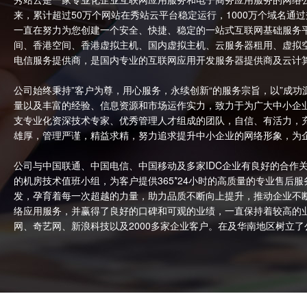
来，累计超过50万个网站在秀站云平台稳定运行，1000万个域名通
一直在努力为您创建一个安全、快捷、稳定的一站式互联网基础服务平台!
间、香港空间、香港虚拟主机、国内虚拟主机、云服务器租用、虚拟
电信服务提供商，是国内专业的互联网应用开发服务器提供商及云计
公司始终秉持”客户为尊，用心服务，永续创新“的服务宗旨，以”成功
量以及丰富的经验、信息资源和市场运作实力，致力于为广大中小企
支专业化资深技术专家、优秀管理人才组成的团队，自信、有活力，
雄厚，管理严谨，精益求精，努力追求提升中小企业的网络形象，为
公司与中国联通、中国电信、中国移动及多家IDC企业有良好的合作
的机房技术值班小组，为客户提供365*24小时的高质量的专业售后
发，孕育着每一次超越的力量，助力品质不断向上提升，推动企业不断
络应用服务，并赢得了良好的口碑和可观的业绩，一直保持着较高的
网、奇艺网、新浪科技以及2000多家企业客户。在及华南地区树立