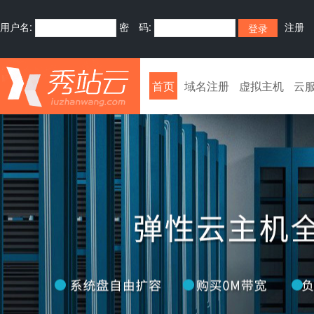
用户名:
密 码:
注册
首页
域名注册
虚拟主机
云