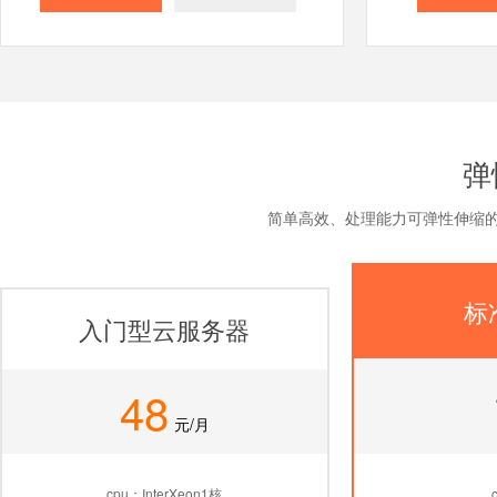
弹
简单高效、处理能力可弹性伸缩的
标
入门型云服务器
48
元/月
cpu：InterXeon1核