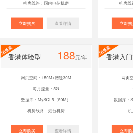
机房线路：国内电信机房
机房线
立即购买
查看详情
立即购
188
香港体验型
香港入门
元/年
网页空间：150M+赠送30M
网页空
每月流量：5G
数据库：MySQL5（50M）
数据库：SQ
机房线路：港台机房
机
立即购买
查看详情
立即购