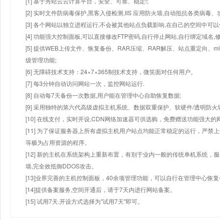
[1] 基于秀站云云计算平台，安全、可靠、稳定!;
[2] 实时文件防病毒保护,黑客入侵检测,IIS 应用防火墙,自动抵抗各类病毒、
[3] 各个网站以独立进程运行,不会被其他站点负载影响,在自己的空间中可以使用
[4] 功能强大控制面板,可以直接修改FTP密码,自行停止网站,自行绑定域名,
[5] 提供WEB上传文件、恢复备份、RAR压缩、RAR解压、站点重定向
级管理功能;
[6] 无障碍技术支持：24×7×365制技术支持，微笑面对任何用户。
[7] 每3分钟自动访问网站一次，监控网站运行.
[8] 自动每7天备份一次数据,用户能在管理中心自助恢复数据;
[9] 采用独特的第六代高级虚拟主机系统、数据双重保护、软硬件/透明防火
[10] 在线支付，实时开设,CDN网络加速器可供选购，免费赠送功能强大
[11] 为了保证服务器上所有虚拟主机用户站点均能正常稳定的运行，严禁上
等极为占用资源的程序。
[12] 新的主机在系统架构上重新布置，有别于业内一般的传统单机系统，
墙,完全效抵御DDOS攻击。
[13]业界完善的主机控制面板，40余项管理功能，可以自行在管理中心恢
[14]提供备案服务,空间开通后，请于7天内进行网站备案。
[15] 试用7天.开设方式选择为"试用7天"即可。