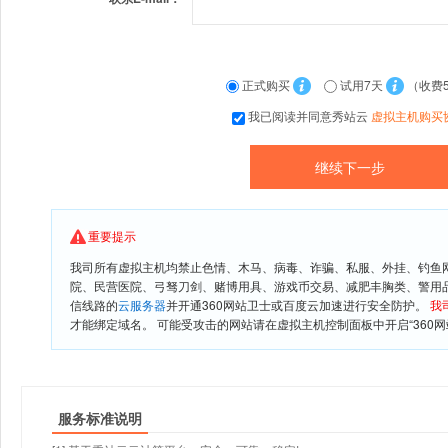
正式购买
试用7天
（收费
我已阅读并同意秀站云
虚拟主机购买
重要提示
我司所有虚拟主机均禁止色情、木马、病毒、诈骗、私服、外挂、钓鱼
院、民营医院、弓驽刀剑、赌博用具、游戏币交易、减肥丰胸类、警用
信线路的
云服务器
并开通360网站卫士或百度云加速进行安全防护。
我
才能绑定域名。 可能受攻击的网站请在虚拟主机控制面板中开启“360网
服务标准说明