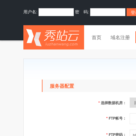
用户名:
密 码:
首页
域名注册
服务器配置
*
选择数据机房：
*
FTP帐号：
*
FTP密码：