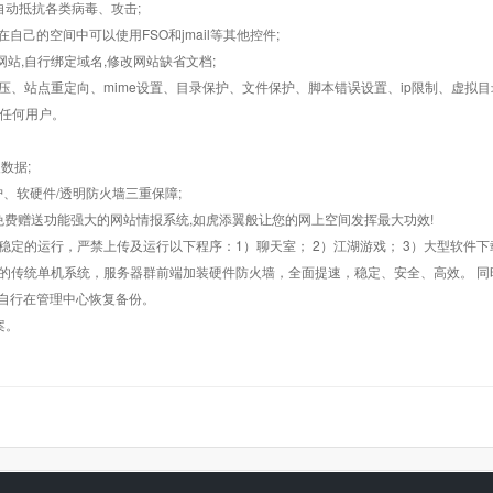
墙,自动抵抗各类病毒、攻击;
在自己的空间中可以使用FSO和jmail等其他控件;
止网站,自行绑定域名,修改网站缺省文档;
AR解压、站点重定向、mime设置、目录保护、文件保护、脚本错误设置、ip限制、虚拟
对任何用户。
数据;
护、软硬件/透明防火墙三重保障;
购，免费赠送功能强大的网站情报系统,如虎添翼般让您的网上空间发挥最大功效!
常稳定的运行，严禁上传及运行以下程序：1）聊天室； 2）江湖游戏； 3）大型软件下
般的传统单机系统，服务器群前端加装硬件防火墙，全面提速，稳定、安全、高效。 同时
以自行在管理中心恢复备份。
案。