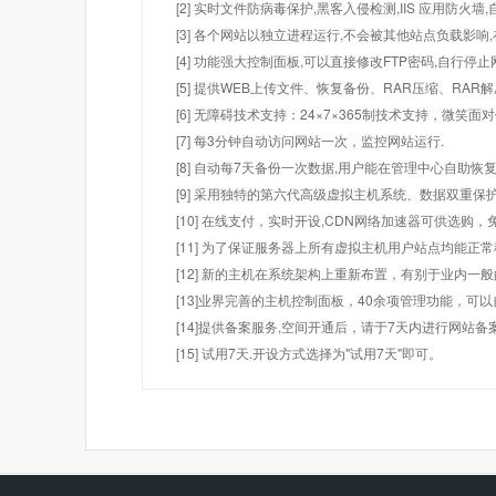
[2] 实时文件防病毒保护,黑客入侵检测,IIS 应用防火
[3] 各个网站以独立进程运行,不会被其他站点负载影响,
[4] 功能强大控制面板,可以直接修改FTP密码,自行停
[5] 提供WEB上传文件、恢复备份、RAR压缩、R
[6] 无障碍技术支持：24×7×365制技术支持，微笑面
[7] 每3分钟自动访问网站一次，监控网站运行.
[8] 自动每7天备份一次数据,用户能在管理中心自助恢复
[9] 采用独特的第六代高级虚拟主机系统、数据双重保
[10] 在线支付，实时开设,CDN网络加速器可供选
[11] 为了保证服务器上所有虚拟主机用户站点均能正
[12] 新的主机在系统架构上重新布置，有别于业内一
[13]业界完善的主机控制面板，40余项管理功能，可
[14]提供备案服务,空间开通后，请于7天内进行网站备
[15] 试用7天.开设方式选择为"试用7天"即可。