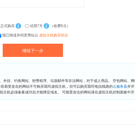
正式购买
试用7天
（收费5元）
我已阅读并同意秀站云
虚拟主机购买协议
、外挂、钓鱼网站、秒赞程序、垃圾邮件等非法网站，对于成人用品、 空包网站、
险容易受攻击的网站不可购买我司虚拟主机，但可以购买我司电信线路的
云服务器
并开
拟主机必须备案成功后才能绑定域名。 可能受攻击的网站请在虚拟主机控制面板中开启“