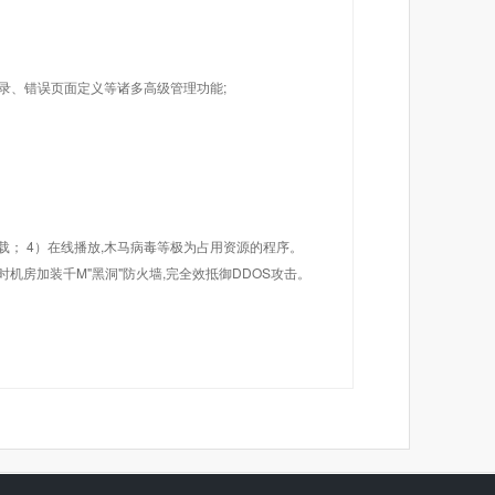
目录、错误页面定义等诸多高级管理功能;
载； 4）在线播放,木马病毒等极为占用资源的程序。
机房加装千M"黑洞"防火墙,完全效抵御DDOS攻击。