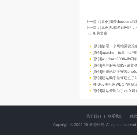
上一篇：
[原创]织梦dedecm
下一篇：
[原创]从域名到网站，
>> 相关文章
[原创]部署一个网站需要准
[原创]apache、iis6、ii
[原创]windows2008+ii
[原创]弹性服务器IIS7设置
[原创]用建站助手安装php5.3
[原创]建站助手如何建立子
VPS/云主机用WDCP建站
[原创]网站管理助手v4.0 
关于我们
|
联系我们
|
付款
Copyright © 2002-2016 秀站云, All rights reserve