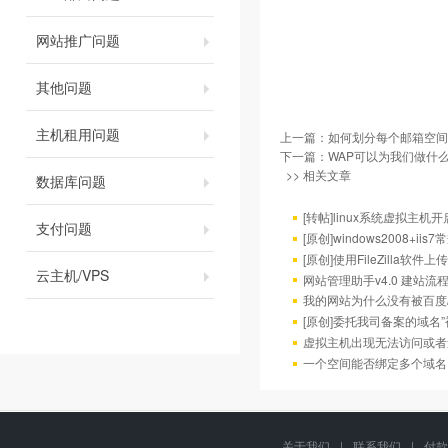
网站推广问题
其他问题
主机租用问题
上一篇：
如何划分每个邮箱空间
下一篇：
WAP可以为我们做什么
>> 相关文章
数据库问题
[转帖]linux系统虚拟主机开启
支付问题
[原创]windows2008
[原创]使用FileZilla软
云主机/VPS
网站管理助手v4.0 建站流
我的网站为什么没有被百度/G
[原创]委托我司备案的域名
虚拟主机出现无法访问或者
一个空间能否绑定多个域名
关于我们
|
联系我们
|
付款