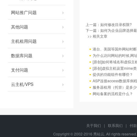
网站推广问题
上一篇：
如何修改目录权限?
其他问题
下一篇：
如何为企业品牌选择最
>> 相关文章
主机租用问题
港台、美国等国外网站时断
数据库问题
为什么访问网站的时候,网址后
[原创]如何将域名和虚拟主
[原创]虚拟主机设置mime
支付问题
提供的功能组件有哪些？
ASP连接access数据库例
云主机/VPS
服务器租用（托管）是多少
网站备案的流程是什么？
关于我们
|
联系我们
|
付款
Copyright © 2002-2016 秀站云, All rights reserve