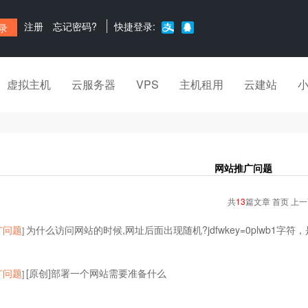
注册
忘记密码?
快捷登录:
虚拟主机
云服务器
VPS
主机租用
云建站
网站推广问题
共
13
篇文章 首页 上
广问题
为什么访问网站的时候,网址后面出现随机?jdfwkey=0plwb1字
]
广问题
[原创]部署一个网站需要准备什么
]