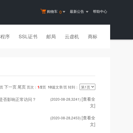
购物车
最新公告
帮助中心
0
小程序
SSL证书
邮局
云虚机
商标
下一页
尾页
一页
页次：
1
/2
页
10
篇文章/页 转到：
[查看全
符，是否影响正常访问？
(2020-08-28,
3241
)
文]
[查看全
(2020-08-28,
2453
)
文]